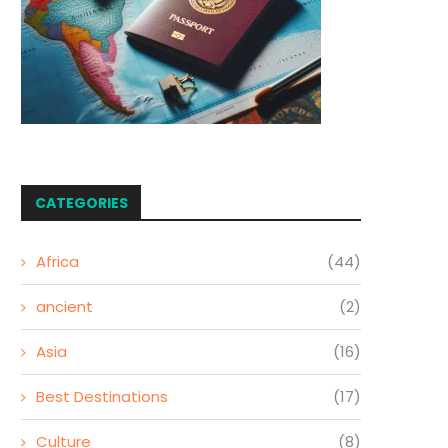
CATEGORIES
Africa
(44)
ancient
(2)
Asia
(16)
Best Destinations
(17)
Culture
(8)