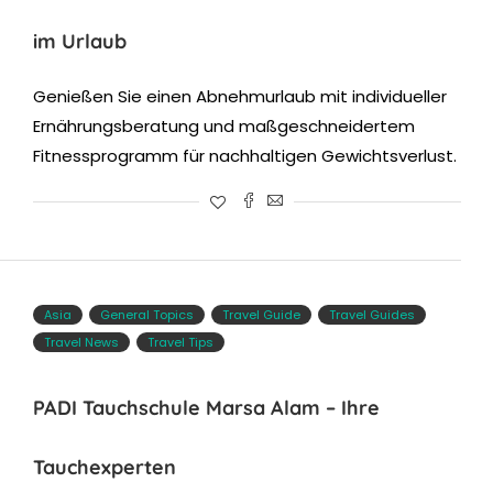
im Urlaub
Genießen Sie einen Abnehmurlaub mit individueller
Ernährungsberatung und maßgeschneidertem
Fitnessprogramm für nachhaltigen Gewichtsverlust.
Asia
General Topics
Travel Guide
Travel Guides
Travel News
Travel Tips
PADI Tauchschule Marsa Alam – Ihre
Tauchexperten