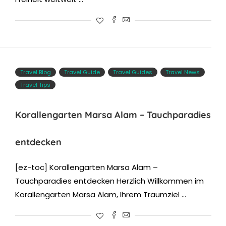
Travel Blog
Travel Guide
Travel Guides
Travel News
Travel Tips
Korallengarten Marsa Alam – Tauchparadies
entdecken
[ez-toc] Korallengarten Marsa Alam –
Tauchparadies entdecken Herzlich Willkommen im
Korallengarten Marsa Alam, Ihrem Traumziel …