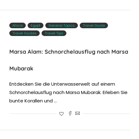
Africa
Egypt
General Topics
Travel Guide
Travel Guides
Travel Tips
Marsa Alam: Schnorchelausflug nach Marsa
Mubarak
Entdecken Sie die Unterwasserwelt auf einem
Schnorchelausflug nach Marsa Mubarak. Erleben Sie
bunte Korallen und …