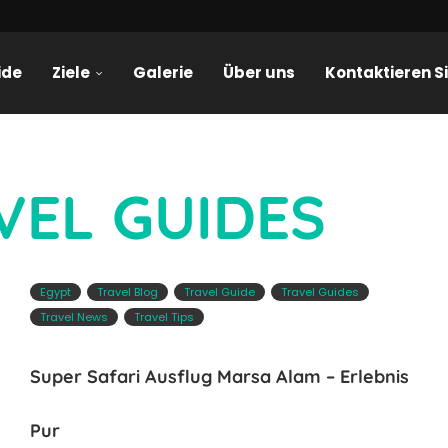
ide
Ziele
Galerie
Über uns
Kontaktieren S
VEL GUIDES
Egypt
Travel Blog
Travel Guide
Travel Guides
Travel News
Travel Tips
Super Safari Ausflug Marsa Alam – Erlebnis
Pur