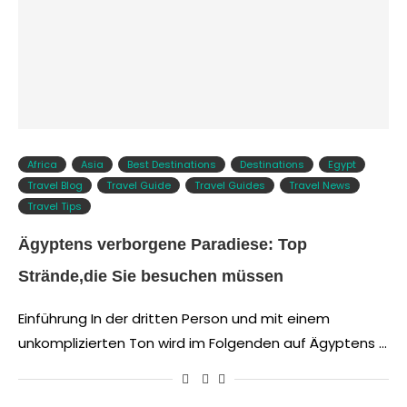
Africa
Asia
Best Destinations
Destinations
Egypt
Travel Blog
Travel Guide
Travel Guides
Travel News
Travel Tips
Ägyptens verborgene Paradiese: Top
Strände,die Sie besuchen müssen
Einführung In der dritten Person und mit einem
unkomplizierten Ton wird im Folgenden auf Ägyptens …